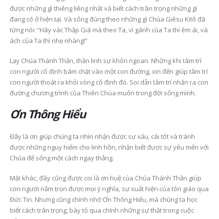
được những gì thiêng liêng nhất và biết cách trân trọng những gì
đang có ở hiện tại. Và sống đúng theo những gì Chúa Giêsu Kitô đã
từng nói: “Hãy vác Thập Giá mà theo Ta, vì gánh của Ta thì êm ái, và
ách của Ta thì nhẹ nhàng!”
Lạy Chúa Thánh Thần, thần linh sự khôn ngoan. Những khi tâm trí
con người cố định bám chặt vào một con đường, xin đến giúp tâm trí
con người thoát ra khỏi vòng cố định đó. Soi dẫn tâm trí nhận ra con
đường chương trình của Thiên Chúa muốn trong đời sống mình.
Ơn Thông Hiểu
Đây là ơn giúp chúng ta nhìn nhận được sự xấu, cái tốt và tránh
được những nguy hiểm cho linh hồn, nhận biết được sự yêu mến với
Chúa để sống một cách ngay thẳng.
Mặt khác, đây cũng được coi là ơn huệ của Chúa Thánh Thần giúp
con người nắm trọn được mọi ý nghĩa, sự xuất hiện của tôn giáo qua
Đức Tin. Nhưng cũng chính nhờ Ơn Thông Hiểu, mà chúng ta học
biết cách trân trọng, bày tỏ qua chính những sự thật trong cuộc