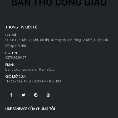
THÔNG TIN LIÊN HỆ
Địa chỉ:
Ô L08-L16- Khu A, Khu đô thị Dương Nội, Phường La Khê, Quận Hà
Đông, Hà Nội
HOTLINE:
0879.36.99.67
EMAIL:
banthoconggiaoalan@gmail.com
GIỜ MỞ CỬA:
Thứ 2 - Chủ Nhật / 9:00 AM - 8:00 PM
LIKE FANPAGE CỦA CHÚNG TÔI