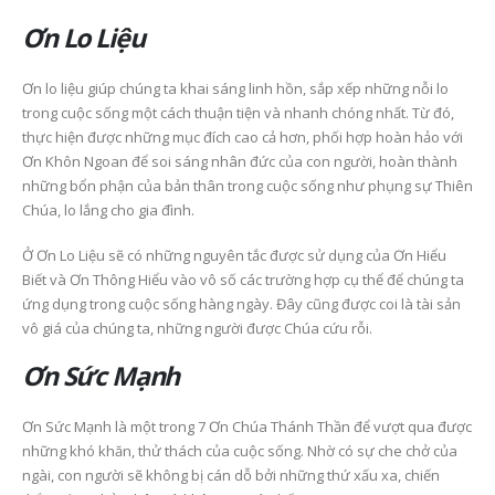
Ơn Lo Liệu
Ơn lo liệu giúp chúng ta khai sáng linh hồn, sắp xếp những nỗi lo
trong cuộc sống một cách thuận tiện và nhanh chóng nhất. Từ đó,
thực hiện được những mục đích cao cả hơn, phối hợp hoàn hảo với
Ơn Khôn Ngoan để soi sáng nhân đức của con người, hoàn thành
những bổn phận của bản thân trong cuộc sống như phụng sự Thiên
Chúa, lo lắng cho gia đình.
Ở Ơn Lo Liệu sẽ có những nguyên tắc được sử dụng của Ơn Hiểu
Biết và Ơn Thông Hiểu vào vô số các trường hợp cụ thể để chúng ta
ứng dụng trong cuộc sống hàng ngày. Đây cũng được coi là tài sản
vô giá của chúng ta, những người được Chúa cứu rỗi.
Ơn Sức Mạnh
Ơn Sức Mạnh là một trong 7 Ơn Chúa Thánh Thần để vượt qua được
những khó khăn, thử thách của cuộc sống. Nhờ có sự che chở của
ngài, con người sẽ không bị cán dỗ bởi những thứ xấu xa, chiến