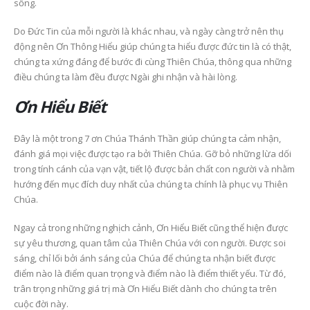
sống.
Do Đức Tin của mỗi người là khác nhau, và ngày càng trở nên thụ
động nên Ơn Thông Hiểu giúp chúng ta hiểu được đức tin là có thật,
chúng ta xứng đáng để bước đi cùng Thiên Chúa, thông qua những
điều chúng ta làm đều được Ngài ghi nhận và hài lòng.
Ơn Hiểu Biết
Đây là một trong 7 ơn Chúa Thánh Thần giúp chúng ta cảm nhận,
đánh giá mọi việc được tạo ra bởi Thiên Chúa. Gỡ bỏ những lừa dối
trong tính cánh của vạn vật, tiết lộ được bản chất con người
và nhằm
hướng đến mục đích duy nhất của chúng ta chính là phục vụ Thiên
Chúa.
Ngay cả trong những nghịch cảnh, Ơn Hiểu Biết cũng thể hiện được
sự yêu thương, quan tâm của Thiên Chúa với con người. Được soi
sáng, chỉ lối bởi ánh sáng của Chúa để chúng ta nhận biết được
điểm nào là điểm quan trọng và điểm nào là điểm thiết yếu. Từ đó,
trân trọng những giá trị mà Ơn Hiểu Biết dành cho chúng ta trên
cuộc đời này.