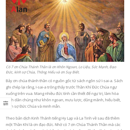
Các Mùa Phụng Vụ Trong
Năm Thánh 2025 và
Năm Phụng Vụ Công
thông điệp hy vọng – 
Giáo
mở đời sống cầu nguy
trong mỗi gia đình Cô
Có 7 ơn Chúa Thánh Thần là ơn Khôn Ngoan, Lo Liệu, Sức Mạnh, Đạo
6 Tháng 7, 2026
giáo
Đức, kính sợ Chúa, Thông Hiểu và ơn Suy Biết.
23 Tháng 6, 2026
Bảy ơn chúa thánh thần có nguồn gốc từ sách ngôn sứ I-sai-a. Sách
Bí Tích Thánh Thể –
Nguồn Sống Đức Tin Và
ghi chép lại rằng, I-sai-a trông thấy trước Thần Khí Đức Chúa ngự
Sức Mạnh Gắn Kết Gia
Người Công giáo và vi
xuống trên vua. Mang nhiều đức tính cần thiết để ngự trị, làm hòa
Đình Công Giáo(P2)
tôn kính tổ tiên – Sự 
bình dân chúng như khôn ngoan, mưu lược, dũng mãnh, hiểu biết,
gỡ giữa đức tin và đạ
6 Tháng 7, 2026
hiếu Việt Nam
kính sợ Đức Chúa và minh mẫn.
23 Tháng 6, 2026
Bí Tích Thánh Thể –
Theo bản dịch Kinh Thánh tiếng Hy Lạp và La Tinh về sau đã thêm
Nguồn Sống Đức Tin Và
Sức Mạnh Gắn Kết Gia
Bàn thờ Công giáo
một Thần Khí là ơn đạo đức. Nhờ có 7 ơn Chúa Thánh Thần mà các
Đình Công Giáo(P1)
trong gia đình – Khôn