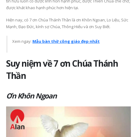
tín hữu luôn có được linh hồn hạnh phúc, được Thiên Chúa che chở,
gian thiêng liêng nuô
6 Tháng 7, 2026
được khát khao hạnh phúc hơn hiện tại.
dưỡng đời sống đức t
23 Tháng 6, 2026
Mùa Vọng Trong Đời
Hiện nay, có 7 ơn Chúa Thánh Thần là ơn Khôn Ngoan, Lo Liệu, Sức
Sống Người Công Giáo: Ý
Mạnh, Đạo Đức, kính sợ Chúa, Thông Hiểu và ơn Suy Biết.
Nghĩa, Cách Chuẩn Bị Và
Bàn thờ Công giáo gỗ
Sống Đức Tin Mỗi Ngày
đẹp Alan, lựa chọn tr
nghiêm cho gia đình
6 Tháng 7, 2026
Xem ngay:
Mẫu bàn thờ công giáo đẹp nhất
hiện đại
26 Tháng 5, 2026
Xu hướng thiết kế bàn
thờ Công giáo hiện đại –
Suy niệm về 7 ơn Chúa Thánh
Tối giản nhưng vẫn
Kinh nghiệm chọn bà
trang nghiêm
thờ Công giáo đẹp, p
Thần
hợp với nhà phố, chu
23 Tháng 6, 2026
cư và phòng cầu ngu
26 Tháng 5, 2026
Ơn Khôn Ngoan