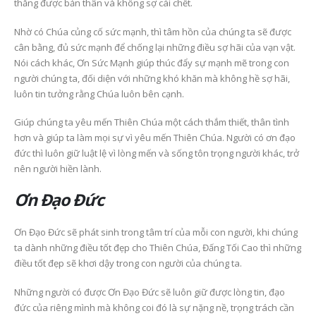
thắng được bản thân và không sợ cái chết.
Nhờ có Chúa củng cố sức mạnh, thì tâm hồn của chúng ta sẽ được
cân bằng, đủ sức mạnh để chống lại những điều sợ hãi của vạn vật.
Nói cách khác, Ơn Sức Mạnh giúp thúc đẩy sự mạnh mẽ trong con
người chúng ta, đối diện với những khó khăn mà không hề sợ hãi,
luôn tin tưởng rằng Chúa luôn bên cạnh.
Giúp chúng ta yêu mến Thiên Chúa một cách thắm thiết, thân tình
hơn và giúp ta làm mọi sự vì yêu mến Thiên Chúa. Người có ơn đạo
đức thì luôn giữ luật lệ vì lòng mến và sống tôn trọng người khác, trở
nên người hiền lành.
Ơn Đạo Đức
Ơn Đạo Đức sẽ phát sinh trong tâm trí của mỗi con người, khi chúng
ta dành những điều tốt đẹp cho Thiên Chúa, Đấng Tối Cao thì những
điều tốt đẹp sẽ khơi dậy trong con người của chúng ta.
Những người có được Ơn Đạo Đức sẽ luôn giữ được lòng tin, đạo
đức của riêng mình mà không coi đó là sự nặng nề, trọng trách cần