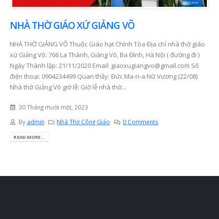
NHÀ THỜ GIÁO XỨ GIẢNG VÕ
NHÀ THỜ GIẢNG VÕ Thuộc Giáo hạt Chính Tòa Địa chỉ nhà thờ giáo
xứ Giảng Võ: 766 La Thành, Giảng Võ, Ba Đình, Hà Nội ( đường đi )
Ngày Thành lập: 21/11/2020 Email:
giaoxugiangvo@gmail.com
Số
điện thoại: 0904234499 Quan thầy: Đức Ma-ri-a Nữ Vương (22/08)
Nhà thờ Giảng Võ giờ lễ: Giờ lễ nhà thờ...
30 Tháng mười một, 2023
By
admin
Nhà Thờ Công Giáo
0 Comments
READ MORE...