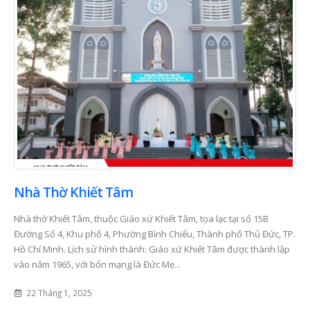
Các Mùa Phụng Vụ Trong
Năm Thánh 2025 và
Năm Phụng Vụ Công
thông điệp hy vọng – 
Giáo
mở đời sống cầu nguy
trong mỗi gia đình Cô
6 Tháng 7, 2026
giáo
23 Tháng 6, 2026
Nhà Thờ Khiết Tâm
Bí Tích Thánh Thể –
Nguồn Sống Đức Tin Và
Sức Mạnh Gắn Kết Gia
Người Công giáo và vi
Nhà thờ Khiết Tâm, thuộc Giáo xứ Khiết Tâm, tọa lạc tại số 15B
Đình Công Giáo(P2)
tôn kính tổ tiên – Sự 
Đường Số 4, Khu phố 4, Phường Bình Chiểu, Thành phố Thủ Đức, TP.
gỡ giữa đức tin và đạ
6 Tháng 7, 2026
Hồ Chí Minh. Lịch sử hình thành: Giáo xứ Khiết Tâm được thành lập
hiếu Việt Nam
23 Tháng 6, 2026
vào năm 1965, với bổn mạng là Đức Mẹ...
Bí Tích Thánh Thể –
Nguồn Sống Đức Tin Và
22 Tháng 1, 2025
Sức Mạnh Gắn Kết Gia
Bàn thờ Công giáo
Đình Công Giáo(P1)
trong gia đình – Khôn