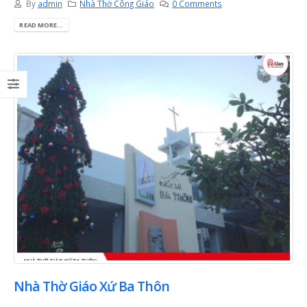
By
admin
Nhà Thờ Công Giáo
0 Comments
gian thiêng liêng nuô
6 Tháng 7, 2026
dưỡng đời sống đức t
READ MORE...
23 Tháng 6, 2026
Mùa Vọng Trong Đời
Sống Người Công Giáo: Ý
Nghĩa, Cách Chuẩn Bị Và
Bàn thờ Công giáo gỗ
Sống Đức Tin Mỗi Ngày
đẹp Alan, lựa chọn tr
nghiêm cho gia đình
6 Tháng 7, 2026
hiện đại
26 Tháng 5, 2026
Xu hướng thiết kế bàn
thờ Công giáo hiện đại –
Tối giản nhưng vẫn
Kinh nghiệm chọn bà
trang nghiêm
thờ Công giáo đẹp, p
hợp với nhà phố, chu
23 Tháng 6, 2026
cư và phòng cầu ngu
26 Tháng 5, 2026
Nhà Thờ Giáo Xứ Ba Thôn