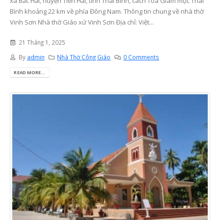
xã Bắc Hải, huyện Tiền Hải, tỉnh Thái Bình, cách Tòa Giám mục Thái
Bình khoảng 22 km về phía Đông Nam. Thông tin chung về nhà thờ
Vinh Sơn Nhà thờ Giáo xứ Vinh Sơn Địa chỉ: Việt...
21 Tháng 1, 2025
By
admin
Nhà Thờ Công Giáo
0 Comments
READ MORE...