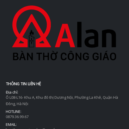
THÔNG TIN LIÊN HỆ
Địa chỉ:
Ô L08-L16- Khu A, Khu đô thị Dương Nội, Phường La Khê, Quận Hà
Đông, Hà Nội
HOTLINE:
0879.36.99.67
EMAIL: