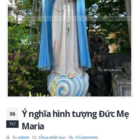
Ý nghĩa hình tượng Đức Mẹ
06
Maria
Th7
By
admin
Chưa phân loại
0 Comments