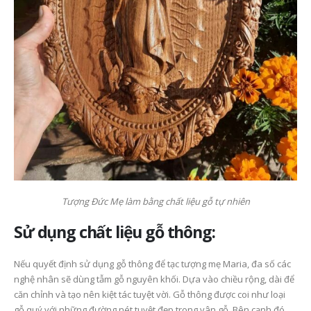
Tượng Đức Mẹ làm bằng chất liệu gỗ tự nhiên
Sử dụng chất liệu gỗ thông:
Nếu quyết định sử dụng gỗ thông để tạc tượng mẹ Maria, đa số các
nghệ nhân sẽ dùng tẫm gỗ nguyên khối. Dựa vào chiều rộng, dài để
căn chỉnh và tạo nên kiệt tác tuyệt vời. Gỗ thông được coi như loại
gỗ quý với những đường nét tuyệt đẹp trong vân gỗ. Bên cạnh đó,