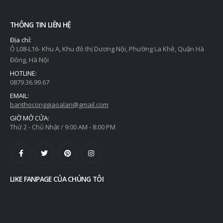
THÔNG TIN LIÊN HỆ
Địa chỉ:
Ô L08-L16- Khu A, Khu đô thị Dương Nội, Phường La Khê, Quận Hà
Đông, Hà Nội
HOTLINE:
0879.36.99.67
EMAIL:
banthoconggiaoalan@gmail.com
GIỜ MỞ CỬA:
Thứ 2 - Chủ Nhật / 9:00 AM - 8:00 PM
LIKE FANPAGE CỦA CHÚNG TÔI