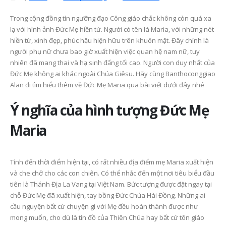
Trong cộng đồng tín ngưỡng đạo Công giáo chắc không còn quá xa
lạ với hình ảnh Đức Mẹ hiền từ. Người có tên là Maria, với những nét
hiền từ, xinh đẹp, phúc hậu hiện hữu trên khuôn mặt. Đây chính là
người phụ nữ chưa bao giờ xuất hiện việc quan hệ nam nữ, tuy
nhiên đã mang thai và hạ sinh đấng tối cao. Người con duy nhất của
Đức Mẹ không ai khác ngoài Chúa Giêsu. Hãy cùng Banthoconggiao
Alan đi tìm hiểu thêm về Đức Mẹ Maria qua bài viết dưới đây nhé
Các Mùa Phụng Vụ Trong
Năm Thánh 2025 và
Năm Phụng Vụ Công
thông điệp hy vọng – 
Ý nghĩa của hình tượng Đức Mẹ
Giáo
mở đời sống cầu nguy
trong mỗi gia đình Cô
6 Tháng 7, 2026
giáo
Maria
23 Tháng 6, 2026
Bí Tích Thánh Thể –
Nguồn Sống Đức Tin Và
Sức Mạnh Gắn Kết Gia
Người Công giáo và vi
Tính đến thời điểm hiện tại, có rất nhiều địa điểm mẹ Maria xuất hiện
Đình Công Giáo(P2)
tôn kính tổ tiên – Sự 
và che chở cho các con chiên. Có thể nhắc đến một nơi tiêu biểu đầu
gỡ giữa đức tin và đạ
6 Tháng 7, 2026
hiếu Việt Nam
tiên là Thánh Địa La Vang tại Việt Nam. Bức tượng được đặt ngay tại
23 Tháng 6, 2026
chỗ Đức Mẹ đã xuất hiện, tay bồng Đức Chúa Hài Đồng. Những ai
Bí Tích Thánh Thể –
cầu nguyện bất cứ chuyện gì với Mẹ đều hoàn thành được như
Nguồn Sống Đức Tin Và
Sức Mạnh Gắn Kết Gia
Bàn thờ Công giáo
mong muốn, cho dù là tín đồ của Thiên Chúa hay bất cứ tôn giáo
Đình Công Giáo(P1)
trong gia đình – Khôn