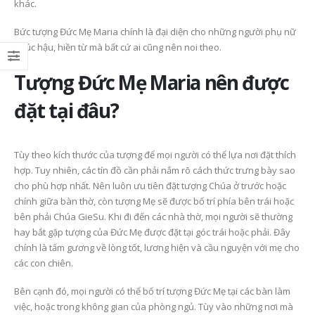
khác.
gian thiêng liêng nuô
6 Tháng 7, 2026
dưỡng đời sống đức t
Bức tượng Đức Mẹ Maria chính là đại diện cho những người phụ nữ
23 Tháng 6, 2026
Mùa Vọng Trong Đời
phúc hậu, hiền từ mà bất cứ ai cũng nên noi theo.
Sống Người Công Giáo: Ý
Nghĩa, Cách Chuẩn Bị Và
Bàn thờ Công giáo gỗ
Tư
ợng Đức Mẹ Maria nên được
Sống Đức Tin Mỗi Ngày
đẹp Alan, lựa chọn tr
nghiêm cho gia đình
6 Tháng 7, 2026
hiện đại
đặt tại đâu?
26 Tháng 5, 2026
Xu hướng thiết kế bàn
thờ Công giáo hiện đại –
Tối giản nhưng vẫn
Kinh nghiệm chọn bà
Tùy theo kích thước của tượng để mọi người có thể lựa nơi đặt thích
trang nghiêm
thờ Công giáo đẹp, p
hợp với nhà phố, chu
hợp. Tuy nhiên, các tín đồ cần phải nắm rõ cách thức trưng bày sao
23 Tháng 6, 2026
cư và phòng cầu ngu
cho phù hợp nhất. Nên luôn ưu tiên đặt tượng Chúa ở trước hoặc
26 Tháng 5, 2026
chính giữa bàn thờ, còn tượng Mẹ sẽ được bố trí phía bên trái hoặc
bên phải Chúa GieSu. Khi đi đến các nhà thờ, mọi người sẽ thường
hay bắt gặp tượng của Đức Mẹ được đặt tại góc trái hoặc phải. Đây
chính là tấm gương về lòng tốt, lương hiện và cầu nguyện với mẹ cho
các con chiên.
Bên cạnh đó, mọi người có thể bố trí tượng Đức Mẹ tại các bàn làm
việc, hoặc trong không gian của phòng ngủ. Tùy vào những nơi mà