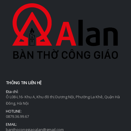
THÔNG TIN LIÊN HỆ
Địa chỉ:
Ô L08-L16- Khu A, Khu đô thị Dương Nội, Phường La Khê, Quận Hà
Đông, Hà Nội
HOTLINE:
0879.36.99.67
EMAIL:
banthoconggiaoalan@gmail.com