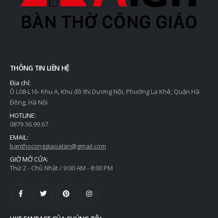
THÔNG TIN LIÊN HỆ
Địa chỉ:
Ô L08-L16- Khu A, Khu đô thị Dương Nội, Phường La Khê, Quận Hà
Đông, Hà Nội
HOTLINE:
0879.36.99.67
EMAIL:
banthoconggiaoalan@gmail.com
GIỜ MỞ CỬA:
Thứ 2 - Chủ Nhật / 9:00 AM - 8:00 PM