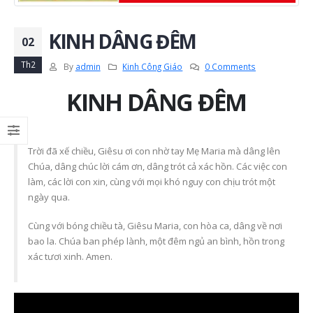
KINH DÂNG ĐÊM
02
Th2
By
admin
Kinh Công Giáo
0 Comments
KINH DÂNG ĐÊM
Trời đã xế chiều, Giêsu ơi con nhờ tay Mẹ Maria mà dâng lên
Chúa, dâng chúc lời cám ơn, dâng trót cả xác hồn. Các việc con
làm, các lời con xin, cùng với mọi khó nguy con chịu trót một
ngày qua.
Cùng với bóng chiều tà, Giêsu Maria, con hòa ca, dâng về nơi
bao la. Chúa ban phép lành, một đêm ngủ an bình, hồn trong
xác tươi xinh. Amen.