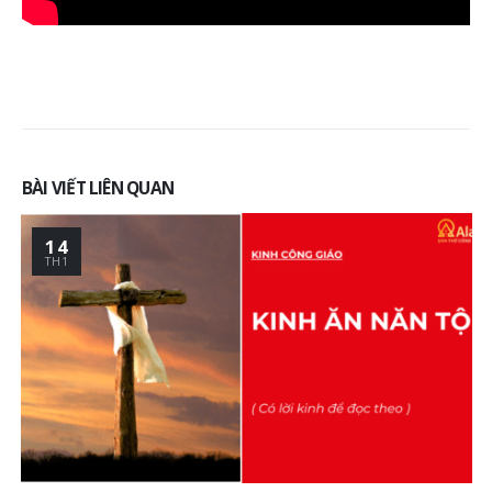
Nghĩa, Cách Chuẩn Bị Và
Bàn thờ Công giáo gỗ
Sống Đức Tin Mỗi Ngày
đẹp Alan, lựa chọn tr
nghiêm cho gia đình
6 Tháng 7, 2026
hiện đại
26 Tháng 5, 2026
Xu hướng thiết kế bàn
thờ Công giáo hiện đại –
Tối giản nhưng vẫn
Kinh nghiệm chọn bà
trang nghiêm
thờ Công giáo đẹp, p
hợp với nhà phố, chu
23 Tháng 6, 2026
cư và phòng cầu ngu
BÀI VIẾT LIÊN QUAN
26 Tháng 5, 2026
14
TH1