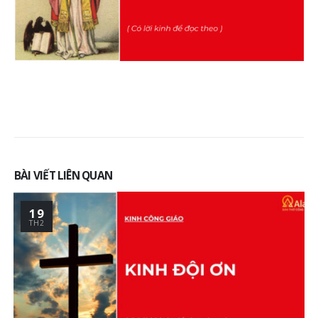
gian thiêng liêng nuôi
6 Tháng 7, 2026
dưỡng đời sống đức tin
23 Tháng 6, 2026
Mùa Vọng Trong Đời
Sống Người Công Giáo
Bàn thờ Công giáo gỗ
Nghĩa, Cách Chuẩn Bị 
đẹp Alan, lựa chọn trang
Sống Đức Tin Mỗi Ngà
nghiêm cho gia đình
6 Tháng 7, 2026
hiện đại
26 Tháng 5, 2026
Xu hướng thiết kế bà
thờ Công giáo hiện đại
Kinh nghiệm chọn bàn
Tối giản nhưng vẫn
thờ Công giáo đẹp, phù
trang nghiêm
hợp với nhà phố, chung
BÀI VIẾT LIÊN QUAN
23 Tháng 6, 2026
cư và phòng cầu nguyện
26 Tháng 5, 2026
19
TH2