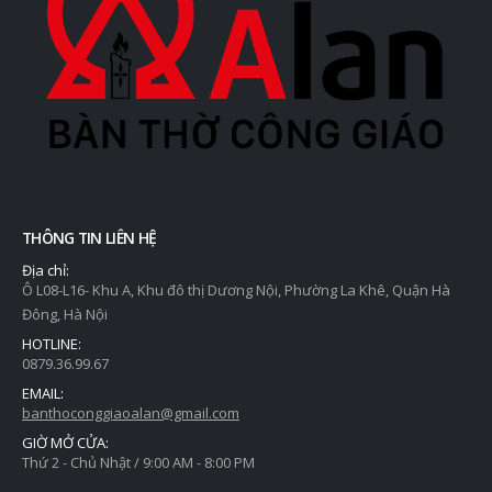
THÔNG TIN LIÊN HỆ
Địa chỉ:
Ô L08-L16- Khu A, Khu đô thị Dương Nội, Phường La Khê, Quận Hà
Đông, Hà Nội
HOTLINE:
0879.36.99.67
EMAIL:
banthoconggiaoalan@gmail.com
GIỜ MỞ CỬA:
Thứ 2 - Chủ Nhật / 9:00 AM - 8:00 PM