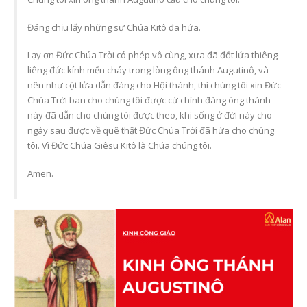
Đáng chịu lấy những sự Chúa Kitô đã hứa.
Lạy ơn Đức Chúa Trời có phép vô cùng, xưa đã đốt lửa thiêng
liêng đức kính mến cháy trong lòng ông thánh Augutinô, và
nên như cột lửa dẫn đàng cho Hội thánh, thì chúng tôi xin Đức
Chúa Trời ban cho chúng tôi được cứ chính đàng ông thánh
này đã dẫn cho chúng tôi được theo, khi sống ở đời này cho
Năm Thánh 2025 và
Các Mùa Phụng Vụ Tr
ngày sau được về quê thật Đức Chúa Trời đã hứa cho chúng
thông điệp hy vọng – Gợi
Năm Phụng Vụ Công
tôi. Vì Đức Chúa Giêsu Kitô là Chúa chúng tôi.
mở đời sống cầu nguyện
Giáo
trong mỗi gia đình Công
6 Tháng 7, 2026
giáo
Amen.
23 Tháng 6, 2026
Bí Tích Thánh Thể –
Nguồn Sống Đức Tin 
Người Công giáo và việc
Sức Mạnh Gắn Kết Gia
tôn kính tổ tiên – Sự gặp
Đình Công Giáo(P2)
gỡ giữa đức tin và đạo
6 Tháng 7, 2026
hiếu Việt Nam
23 Tháng 6, 2026
Bí Tích Thánh Thể –
Nguồn Sống Đức Tin 
Bàn thờ Công giáo
Sức Mạnh Gắn Kết Gia
trong gia đình – Không
Đình Công Giáo(P1)