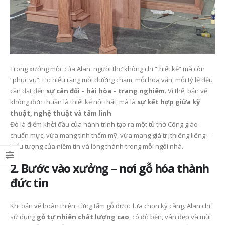
Nghĩa, Cách Chuẩn Bị Và
Bàn thờ Công giáo gỗ
Sống Đức Tin Mỗi Ngày
đẹp Alan, lựa chọn tr
nghiêm cho gia đình
6 Tháng 7, 2026
hiện đại
26 Tháng 5, 2026
Xu hướng thiết kế bàn
thờ Công giáo hiện đại –
Tối giản nhưng vẫn
Kinh nghiệm chọn bà
trang nghiêm
thờ Công giáo đẹp, p
Trong xưởng mộc của Alan, người thợ không chỉ “thiết kế” mà còn
hợp với nhà phố, chu
23 Tháng 6, 2026
“phục vụ”. Họ hiểu rằng mỗi đường chạm, mỗi hoa văn, mỗi tỷ lệ đều
cư và phòng cầu ngu
cần đạt đến
sự cân đối – hài hòa – trang nghiêm
. Vì thế, bản vẽ
26 Tháng 5, 2026
không đơn thuần là thiết kế nội thất, mà là
sự kết hợp giữa kỹ
thuật, nghệ thuật và tâm linh
.
Đó là điểm khởi đầu của hành trình tạo ra một tủ thờ Công giáo
chuẩn mực, vừa mang tính thẩm mỹ, vừa mang giá trị thiêng liêng –
biểu tượng của niềm tin và lòng thành trong mỗi ngôi nhà.
2. Bước vào xưởng – nơi gỗ hóa thành
đức tin
Khi bản vẽ hoàn thiện, từng tấm gỗ được lựa chọn kỹ càng. Alan chỉ
sử dụng
gỗ tự nhiên chất lượng cao
, có độ bền, vân đẹp và mùi