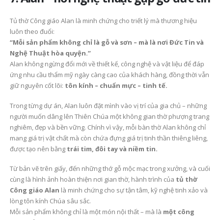
Tủ thờ Công giáo Alan là minh chứng cho triết lý mà thương hiệu
luôn theo đuổi:
“Mỗi sản phẩm không chỉ là gỗ và sơn – mà là nơi Đức Tin và
Nghệ Thuật hòa quyện.”
Alan không ngừng đổi mới về thiết kế, công nghệ và vật liệu để đáp
ứng nhu cầu thẩm mỹ ngày càng cao của khách hàng, đồng thời vẫn
giữ nguyên cốt lõi:
tôn kính – chuẩn mực – tinh tế.
Trong từng dự án, Alan luôn đặt mình vào vị trí của gia chủ – những
người muốn dâng lên Thiên Chúa một không gian thờ phượng trang
nghiêm, đẹp và bền vững. Chính vì vậy, mỗi bàn thờ Alan không chỉ
mang giá trị vật chất mà còn chứa đựng giá trị tinh thần thiêng liêng,
được tạo nên bằng
trái tim, đôi tay và niềm tin.
Từ bản vẽ trên giấy, đến những thớ gỗ mộc mạc trong xưởng, và cuối
cùng là hình ảnh hoàn thiện nơi gian thờ, hành trình của
tủ thờ
Công giáo Alan
là minh chứng cho sự tận tâm, kỹ nghệ tinh xảo và
lòng tôn kính Chúa sâu sắc.
Mỗi sản phẩm không chỉ là một món nội thất – mà là
một công