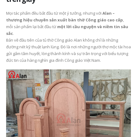
Mọi tác phẩm đều bắt đầu từ một ý tưởng, nhưng với
Alan –
thương hiệu chuyên sản xuất bàn thờ Công giáo cao cấp
,
mỗi sản phẩm lại bắt đầu từ
một lời cầu nguyện và niềm tin sâu
Các Mùa Phụng Vụ Trong
Năm Thánh 2025 và
Năm Phụng Vụ Công
thông điệp hy vọng – 
sắc
.
Giáo
mở đời sống cầu nguy
Bản vẽ đầu tiên của tủ thờ Công giáo Alan không chỉ là những
trong mỗi gia đình Cô
6 Tháng 7, 2026
đường nét kỹ thuật lạnh lùng. Đó là nơi những người thợ mộc tài hoa
giáo
gửi gắm tâm huyết, lòng thành kính và sự trân trọng với biểu tượng
23 Tháng 6, 2026
Bí Tích Thánh Thể –
đức tin của hàng nghìn gia đình Công giáo Việt Nam.
Nguồn Sống Đức Tin Và
Sức Mạnh Gắn Kết Gia
Người Công giáo và vi
Đình Công Giáo(P2)
tôn kính tổ tiên – Sự 
gỡ giữa đức tin và đạ
6 Tháng 7, 2026
hiếu Việt Nam
23 Tháng 6, 2026
Bí Tích Thánh Thể –
Nguồn Sống Đức Tin Và
Sức Mạnh Gắn Kết Gia
Bàn thờ Công giáo
Đình Công Giáo(P1)
trong gia đình – Khôn
gian thiêng liêng nuô
6 Tháng 7, 2026
dưỡng đời sống đức t
23 Tháng 6, 2026
Mùa Vọng Trong Đời
Sống Người Công Giáo: Ý