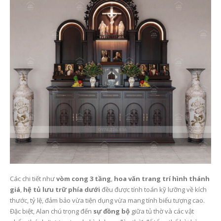
Các chi tiết như
vòm cong 3 tầng
,
hoa văn trang trí hình thánh
giá
,
hệ tủ lưu trữ phía dưới
đều được tính toán kỹ lưỡng về kích
thước, tỷ lệ, đảm bảo vừa tiện dụng vừa mang tính biểu tượng cao.
Đặc biệt, Alan chú trọng đến
sự đồng bộ
giữa tủ thờ và các vật