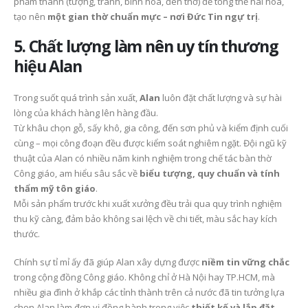
phẩm thánh (tượng, tranh, bình hoa, đèn thờ) để tổng thể hài hòa,
tạo nên
một gian thờ chuẩn mực – nơi Đức Tin ngự trị
.
5. Chất lượng làm nên uy tín thương
hiệu Alan
Trong suốt quá trình sản xuất,
Alan
luôn đặt chất lượng và sự hài
lòng của khách hàng lên hàng đầu.
Từ khâu chọn gỗ, sấy khô, gia công, đến sơn phủ và kiểm định cuối
cùng – mọi công đoạn đều được kiểm soát nghiêm ngặt. Đội ngũ kỹ
thuật của Alan có nhiều năm kinh nghiệm trong chế tác bàn thờ
Công giáo, am hiểu sâu sắc về
biểu tượng, quy chuẩn và tính
thẩm mỹ tôn giáo
.
Mỗi sản phẩm trước khi xuất xưởng đều trải qua quy trình nghiệm
thu kỹ càng, đảm bảo không sai lệch về chi tiết, màu sắc hay kích
thước.
Chính sự tỉ mỉ ấy đã giúp Alan xây dựng được
niềm tin vững chắc
trong cộng đồng Công giáo. Không chỉ ở Hà Nội hay TP.HCM, mà
nhiều gia đình ở khắp các tỉnh thành trên cả nước đã tin tưởng lựa
chọn Alan làm đơn vị đồng hành trong việc
thiết kế và lắp đặt