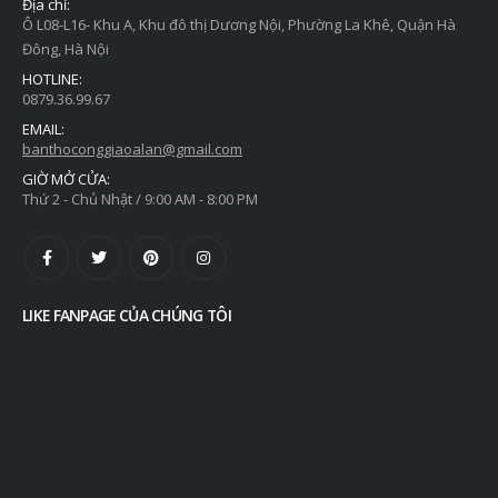
Địa chỉ:
Ô L08-L16- Khu A, Khu đô thị Dương Nội, Phường La Khê, Quận Hà
Đông, Hà Nội
HOTLINE:
0879.36.99.67
EMAIL:
banthoconggiaoalan@gmail.com
GIỜ MỞ CỬA:
Thứ 2 - Chủ Nhật / 9:00 AM - 8:00 PM
LIKE FANPAGE CỦA CHÚNG TÔI