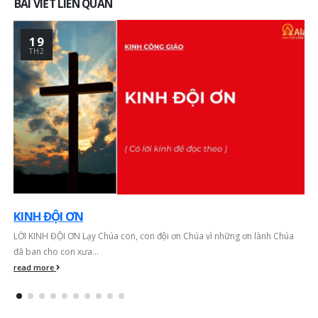
BÀI VIẾT LIÊN QUAN
19
TH2
KINH ĐỘI ƠN
LỜI KINH ĐỘI ƠN Lạy Chúa con, con đội ơn Chúa vì những ơn lành Chúa
đã ban cho con xưa...
read more