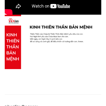
gian thiêng liêng nuôi
6 Tháng 7, 2026
dưỡng đời sống đức tin
23 Tháng 6, 2026
Mùa Vọng Trong Đời
Sống Người Công Giáo
Bàn thờ Công giáo gỗ
Nghĩa, Cách Chuẩn Bị 
đẹp Alan, lựa chọn trang
Sống Đức Tin Mỗi Ngà
nghiêm cho gia đình
6 Tháng 7, 2026
hiện đại
26 Tháng 5, 2026
Xu hướng thiết kế bà
thờ Công giáo hiện đại
Kinh nghiệm chọn bàn
Tối giản nhưng vẫn
thờ Công giáo đẹp, phù
trang nghiêm
hợp với nhà phố, chung
23 Tháng 6, 2026
cư và phòng cầu nguyện
26 Tháng 5, 2026