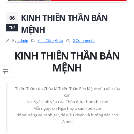
KINH THIÊN THẦN BẢN
06
MỆNH
Th2
By
admin
Kinh Công Giáo
0 Comments
KINH THIÊN THẦN BẢN
MỆNH
Thiên Thần của Chúa là Thiên Thần Bản Mệnh yêu dấu của
con.
Nơi Ngài tình yêu của Chúa được ban cho con.
Mỗi ngày, xin Ngài hãy ở cạnh bên con
để soi sáng và canh giữ, để điều khiển và hướng dẫn con.
Amen.