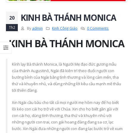
KINH BÀ THÁNH MONICA
20
Th2
By
admin
Kinh Công Giáo
0 Comments
KINH BÀ THÁNH MONICA
Kính lạy Bà thánh Monica, là Người Mẹ đạo đức gương mẫu
của thánh Augustinô, Ngài đã kiên trì theo đuổi người con
bướng bỉnh của Ngài bằng tình thương và lòng cảm mến, tha
thứ và khuyên nhủ, và dùng những lời kêu cầu mạnh mẽ thấu
tới thiên đàng.
Xin Ngài cầu bầu cho tất cả mọi người mẹ hôm nay để họ biết
lôi kéo con cái họ trở về với Chúa. Xin cho họ biết gần gũi với
con cái họ, dùng tình thương, tha thứ và khuyên nhủ với
những người con trai, con gái hoang đàng đang sa cơ, lạc
bước. Xin Ngài đưa những người con đang lạc bước trở về xum