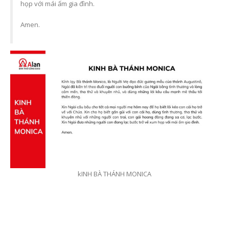
họp với mái ấm gia đình.
Amen.
Các Mùa Phụng Vụ Trong
Năm Thánh 2025 và
Năm Phụng Vụ Công
thông điệp hy vọng – 
Giáo
mở đời sống cầu nguy
trong mỗi gia đình Cô
6 Tháng 7, 2026
giáo
23 Tháng 6, 2026
Bí Tích Thánh Thể –
Nguồn Sống Đức Tin Và
Sức Mạnh Gắn Kết Gia
Người Công giáo và vi
Đình Công Giáo(P2)
tôn kính tổ tiên – Sự 
gỡ giữa đức tin và đạ
6 Tháng 7, 2026
hiếu Việt Nam
23 Tháng 6, 2026
Bí Tích Thánh Thể –
Nguồn Sống Đức Tin Và
Sức Mạnh Gắn Kết Gia
Bàn thờ Công giáo
kINH BÀ THÁNH MONICA
Đình Công Giáo(P1)
trong gia đình – Khôn
gian thiêng liêng nuô
6 Tháng 7, 2026
dưỡng đời sống đức t
23 Tháng 6, 2026
Mùa Vọng Trong Đời
Sống Người Công Giáo: Ý