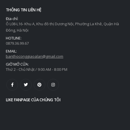
THÔNG TIN LIÊN HỆ
Địa chỉ:
Ô L08-L16- Khu A, Khu đô thị Dương Nội, Phường La Khê, Quận Hà
Đông, Hà Nội
HOTLINE:
0879.36.99.67
EMAIL:
banthoconggiaoalan@gmail.com
GIỜ MỞ CỬA:
Thứ 2 - Chủ Nhật / 9:00 AM - 8:00 PM
LIKE FANPAGE CỦA CHÚNG TÔI