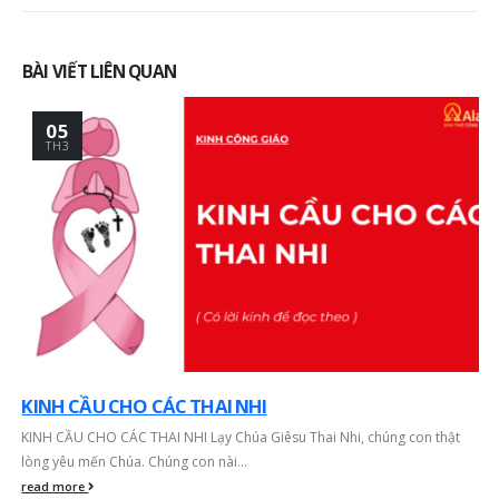
Nghĩa, Cách Chuẩn Bị Và
Bàn thờ Công giáo gỗ
Sống Đức Tin Mỗi Ngày
đẹp Alan, lựa chọn tr
nghiêm cho gia đình
6 Tháng 7, 2026
hiện đại
BÀI VIẾT LIÊN QUAN
26 Tháng 5, 2026
Xu hướng thiết kế bàn
thờ Công giáo hiện đại –
05
Tối giản nhưng vẫn
Kinh nghiệm chọn bà
TH3
trang nghiêm
thờ Công giáo đẹp, p
hợp với nhà phố, chu
23 Tháng 6, 2026
cư và phòng cầu ngu
26 Tháng 5, 2026
KINH CẦU CHO CÁC THAI NHI
KINH CẦU CHO CÁC THAI NHI Lạy Chúa Giêsu Thai Nhi, chúng con thật
lòng yêu mến Chúa. Chúng con nài...
read more