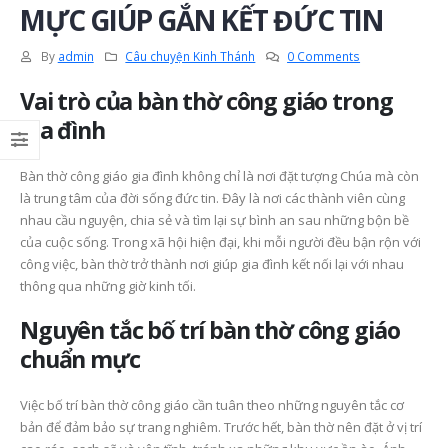
MỰC GIÚP GẮN KẾT ĐỨC TIN
By
admin
Câu chuyện Kinh Thánh
0 Comments
Vai trò của bàn thờ công giáo trong
gia đình
Bàn thờ công giáo gia đình không chỉ là nơi đặt tượng Chúa mà còn
Các Mùa Phụng Vụ Trong
Năm Thánh 2025 và
Năm Phụng Vụ Công
thông điệp hy vọng – 
là trung tâm của đời sống đức tin. Đây là nơi các thành viên cùng
Giáo
mở đời sống cầu nguy
nhau cầu nguyện, chia sẻ và tìm lại sự bình an sau những bộn bề
trong mỗi gia đình Cô
6 Tháng 7, 2026
của cuộc sống. Trong xã hội hiện đại, khi mỗi người đều bận rộn với
giáo
công việc, bàn thờ trở thành nơi giúp gia đình kết nối lại với nhau
23 Tháng 6, 2026
Bí Tích Thánh Thể –
thông qua những giờ kinh tối.
Nguồn Sống Đức Tin Và
Sức Mạnh Gắn Kết Gia
Người Công giáo và vi
Nguyên tắc bố trí bàn thờ công giáo
Đình Công Giáo(P2)
tôn kính tổ tiên – Sự 
gỡ giữa đức tin và đạ
6 Tháng 7, 2026
chuẩn mực
hiếu Việt Nam
23 Tháng 6, 2026
Bí Tích Thánh Thể –
Việc bố trí bàn thờ công giáo cần tuân theo những nguyên tắc cơ
Nguồn Sống Đức Tin Và
bản để đảm bảo sự trang nghiêm. Trước hết, bàn thờ nên đặt ở vị trí
Sức Mạnh Gắn Kết Gia
Bàn thờ Công giáo
Đình Công Giáo(P1)
trong gia đình – Khôn