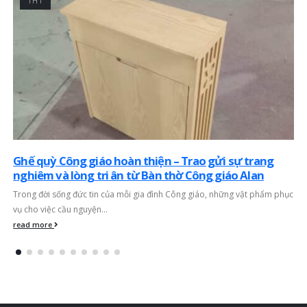
TH2
Lựa Chọn Bàn Thờ Công Giáo Đẹp và Tinh Tế Cho Mùa
Xuân 2026
Mùa xuân, một mùa của sự tái sinh và hy vọng, là thời điểm lý tưởng để
các gia đình...
read more