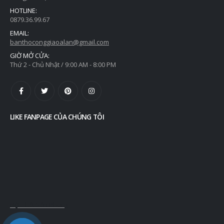
HOTLINE:
0879.36.99.67
EMAIL:
banthoconggiaoalan@gmail.com
GIỜ MỞ CỬA:
Thứ 2 - Chủ Nhật / 9:00 AM - 8:00 PM
LIKE FANPAGE CỦA CHÚNG TÔI
Nội Thất Văn Phòng