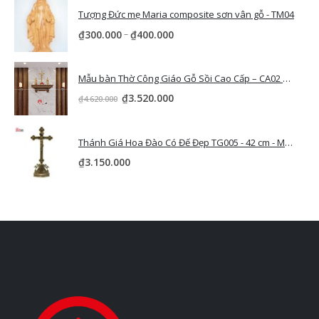
Tượng Đức mẹ Maria composite sơn vân gỗ - TM04
–
₫
300.000
₫
400.000
Mẫu bàn Thờ Công Giáo Gỗ Sồi Cao Cấp – CA02 Brown
₫
3.520.000
₫
4.620.000
Thánh Giá Hoa Đào Có Đế Đẹp TG005 - 42 cm - Màu Cổ Điển
₫
3.150.000