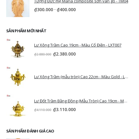
Tượng Đức mẹ Maria composite sơn vân gỗ - TM04
–
₫
300.000
₫
400.000
SẢN PHẨM MỚI NHẤT
Lư Xông Trầm Cao 19cm - Màu Cổ Điền - LXT007
₫
2.380.000
₫
2.880.000
Lư Xông Trầm (mẫu tròn) Cao 22cm - Màu Gold - LXT006
Lư Đốt Trầm Bằng Đồng (Mẫu Tròn) Cao 19cm - Màu Vàng Gold - LXT005
₫
3.110.000
₫
4.110.000
SÁN PHẨM ĐÁNH GIÁ CAO