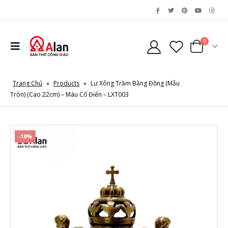
0
Trang Chủ
»
Products
»
Lư Xông Trầm Bằng Đồng (Mẫu
Tròn) (Cao 22cm) – Màu Cổ Điển – LXT003
-18%