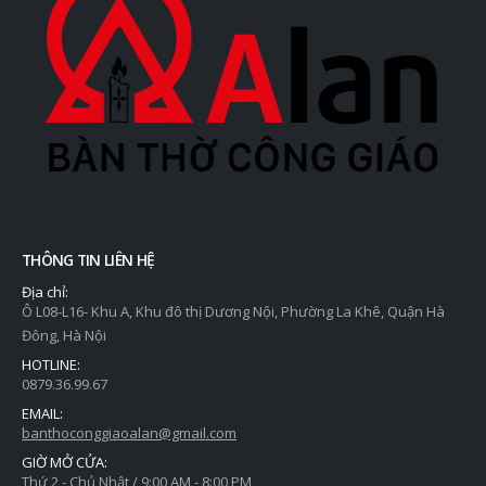
THÔNG TIN LIÊN HỆ
Địa chỉ:
Ô L08-L16- Khu A, Khu đô thị Dương Nội, Phường La Khê, Quận Hà
Đông, Hà Nội
HOTLINE:
0879.36.99.67
EMAIL:
banthoconggiaoalan@gmail.com
GIỜ MỞ CỬA:
Thứ 2 - Chủ Nhật / 9:00 AM - 8:00 PM