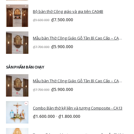
Bộ bàn thờ Công giáo và gia tiên CA04B
₫
7.500.000
₫
9.600.000
Mẫu bàn Thờ Công Giáo Gỗ Tần Bì Cao Cấp – CA04 Brown
₫
5.900.000
₫
7.700.000
SẢN PHẨM BÁN CHẠY
Mẫu bàn Thờ Công Giáo Gỗ Tần Bì Cao Cấp – CA04 Brown
₫
5.900.000
₫
7.700.000
Combo Bàn thờ kệ liền và tượng Composite - CA13
–
₫
1.600.000
₫
1.800.000