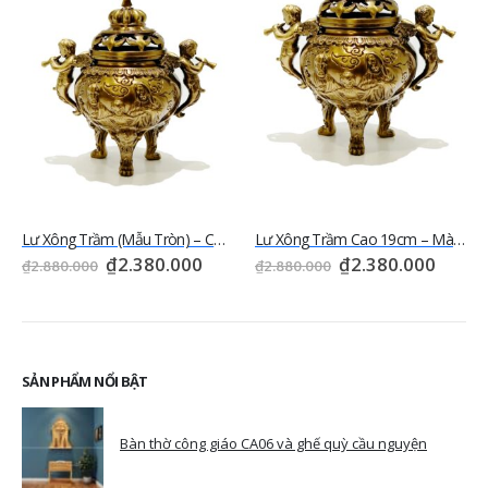
Lư Xông Trầm (Mẫu Tròn) – Cao 19cm – Màu Cổ Điền – LXT002
Lư Xông Trầm Cao 19cm – Màu Cổ Điền – LXT007
₫
2.380.000
₫
2.380.000
₫
2.880.000
₫
2.880.000
SẢN PHẨM NỔI BẬT
Bàn thờ công giáo CA06 và ghế quỳ cầu nguyện