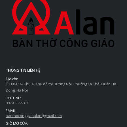
THÔNG TIN LIÊN HỆ
Địa chỉ:
Ô L08-L16- Khu A, Khu đô thị Dương Nội, Phường La Khê, Quận Hà
Đông, Hà Nội
HOTLINE:
0879.36.99.67
EMAIL:
banthoconggiaoalan@gmail.com
GIỜ MỞ CỬA: