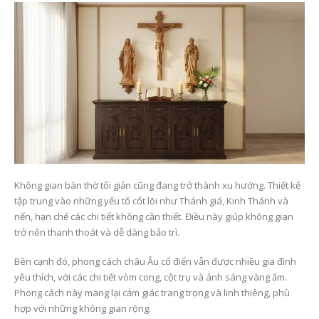
gian thiêng liêng nuôi
6 Tháng 7, 2026
dưỡng đời sống đức tin
23 Tháng 6, 2026
Mùa Vọng Trong Đời
Sống Người Công Giáo
Bàn thờ Công giáo gỗ
Nghĩa, Cách Chuẩn Bị 
đẹp Alan, lựa chọn trang
Sống Đức Tin Mỗi Ngà
nghiêm cho gia đình
6 Tháng 7, 2026
hiện đại
26 Tháng 5, 2026
Xu hướng thiết kế bà
thờ Công giáo hiện đại
Kinh nghiệm chọn bàn
Tối giản nhưng vẫn
thờ Công giáo đẹp, phù
trang nghiêm
hợp với nhà phố, chung
23 Tháng 6, 2026
cư và phòng cầu nguyện
Không gian bàn thờ tối giản cũng đang trở thành xu hướng. Thiết kế
26 Tháng 5, 2026
tập trung vào những yếu tố cốt lõi như Thánh giá, Kinh Thánh và
nến, hạn chế các chi tiết không cần thiết. Điều này giúp không gian
trở nên thanh thoát và dễ dàng bảo trì.
Bên cạnh đó, phong cách châu Âu cổ điển vẫn được nhiều gia đình
yêu thích, với các chi tiết vòm cong, cột trụ và ánh sáng vàng ấm.
Phong cách này mang lại cảm giác trang trọng và linh thiêng, phù
hợp với những không gian rộng.