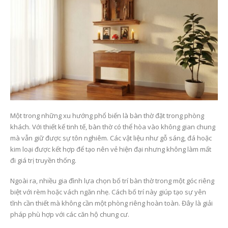
Năm Thánh 2025 và
Các Mùa Phụng Vụ Tr
thông điệp hy vọng – Gợi
Năm Phụng Vụ Công
mở đời sống cầu nguyện
Giáo
Một trong những xu hướng phổ biến là bàn thờ đặt trong phòng
trong mỗi gia đình Công
6 Tháng 7, 2026
giáo
khách. Với thiết kế tinh tế, bàn thờ có thể hòa vào không gian chung
23 Tháng 6, 2026
mà vẫn giữ được sự tôn nghiêm. Các vật liệu như gỗ sáng, đá hoặc
Bí Tích Thánh Thể –
kim loại được kết hợp để tạo nên vẻ hiện đại nhưng không làm mất
Nguồn Sống Đức Tin 
Người Công giáo và việc
Sức Mạnh Gắn Kết Gia
đi giá trị truyền thống.
tôn kính tổ tiên – Sự gặp
Đình Công Giáo(P2)
gỡ giữa đức tin và đạo
6 Tháng 7, 2026
Ngoài ra, nhiều gia đình lựa chọn bố trí bàn thờ trong một góc riêng
hiếu Việt Nam
biệt với rèm hoặc vách ngăn nhẹ. Cách bố trí này giúp tạo sự yên
23 Tháng 6, 2026
Bí Tích Thánh Thể –
tĩnh cần thiết mà không cần một phòng riêng hoàn toàn. Đây là giải
Nguồn Sống Đức Tin 
pháp phù hợp với các căn hộ chung cư.
Bàn thờ Công giáo
Sức Mạnh Gắn Kết Gia
trong gia đình – Không
Đình Công Giáo(P1)