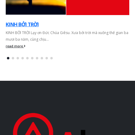
KINH LẠY NỮ VƯƠNG
KINH LẠY NỮ VƯƠNG Lạy Nữ Vương, Mẹ nhân lành, làm cho chúng con
được sống, được vui, được cậy, thân...
read more