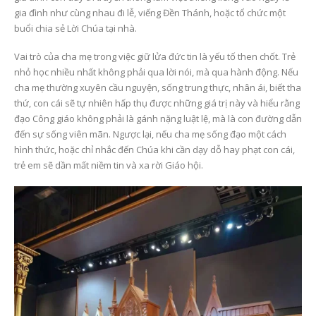
gia đình như cùng nhau đi lễ, viếng Đền Thánh, hoặc tổ chức một
buổi chia sẻ Lời Chúa tại nhà.
Vai trò của cha mẹ trong việc giữ lửa đức tin là yếu tố then chốt. Trẻ
nhỏ học nhiều nhất không phải qua lời nói, mà qua hành động. Nếu
cha mẹ thường xuyên cầu nguyện, sống trung thực, nhân ái, biết tha
thứ, con cái sẽ tự nhiên hấp thụ được những giá trị này và hiểu rằng
đạo Công giáo không phải là gánh nặng luật lệ, mà là con đường dẫn
đến sự sống viên mãn. Ngược lại, nếu cha mẹ sống đạo một cách
hình thức, hoặc chỉ nhắc đến Chúa khi cần dạy dỗ hay phạt con cái,
trẻ em sẽ dần mất niềm tin và xa rời Giáo hội.