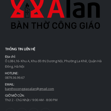
THÔNG TIN LIÊN HỆ
Địa chỉ:
Ô L08-L16- Khu A, Khu đô thị Dương Nội, Phường La Khê, Quận Hà
Đông, Hà Nội
HOTLINE:
0879.36.99.67
EMAIL:
banthoconggiaoalan@gmail.com
GIỜ MỞ CỬA:
Thứ 2 - Chủ Nhật / 9:00 AM - 8:00 PM