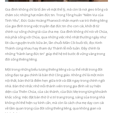
Nghĩa, Cách Chuẩn Bị Và
Bàn thờ Công giáo gỗ
Sống Đức Tin Mỗi Ngày
đẹp Alan, lựa chọn tr
Gia đình không chỉ là tổ ấm về mặt thể lý, mà còn là nơi gieo trồng và
nghiêm cho gia đình
6 Tháng 7, 2026
hiện đại
chăm sóc những hạt mầm đức tin. Trong Tông huấn “Niềm Vui của
26 Tháng 5, 2026
Tình Yêu”, Đức Giáo Hoàng Phanxicô nhấn mạnh vai trò thiêng liêng
Xu hướng thiết kế bàn
của gia đình trong việc truyền đạt đức tin cho con cái, khởi đi từ
thờ Công giáo hiện đại –
Tối giản nhưng vẫn
Kinh nghiệm chọn bà
chính sự sống chứng tá của cha mẹ. Gia đình không chỉ nói về Chúa,
trang nghiêm
thờ Công giáo đẹp, p
mà phải sống với Chúa, qua những việc nhỏ nhặt thường ngày như
hợp với nhà phố, chu
23 Tháng 6, 2026
cư và phòng cầu ngu
lời cầu nguyện trước bữa ăn, lần chuỗi Mân Côi buổi tối, đọc Kinh
26 Tháng 5, 2026
Thánh cùng nhau hay tham dự Thánh lễ mỗi tuần. Đây chính là
những “hành lang đức tin” giúp thế hệ trẻ bước đi vững vàng trong
đời sống thiêng liêng.
Một trong những biểu tượng thiêng liêng và cụ thể nhất trong đời
sống đạo tại gia chính là bàn thờ Công giáo. Không chỉ là một món
nội thất, bàn thờ là điểm hẹn giữa trời và đất ngay trong chính ngôi
nhà. Bàn thờ nhắc nhở mỗi thành viên trong gia đình về sự hiện
diện của Thiên Chúa, của các thánh, của Đức Mẹ trong từng khoảnh
khắc sống. Việc đặt bàn thờ ở vị trí trang trọng, sáng sủa trong nhà
không chỉ thể hiện sự kính cẩn, mà còn là cách cha mẹ dạy con cái
về tầm quan trọng của đời sống thiêng liêng, qua không gian và