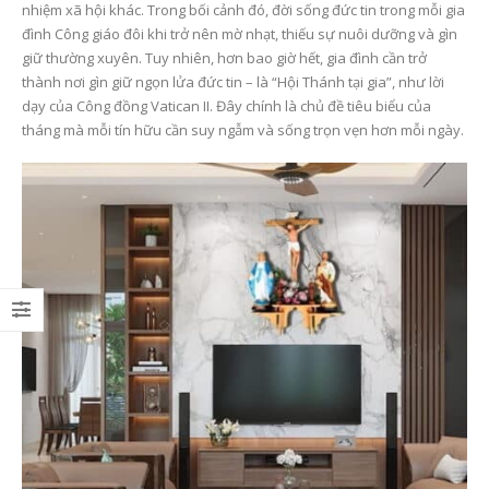
nhiệm xã hội khác. Trong bối cảnh đó, đời sống đức tin trong mỗi gia
đình Công giáo đôi khi trở nên mờ nhạt, thiếu sự nuôi dưỡng và gìn
giữ thường xuyên. Tuy nhiên, hơn bao giờ hết, gia đình cần trở
thành nơi gìn giữ ngọn lửa đức tin – là “Hội Thánh tại gia”, như lời
Các Mùa Phụng Vụ Trong
Năm Thánh 2025 và
dạy của Công đồng Vatican II. Đây chính là chủ đề tiêu biểu của
Năm Phụng Vụ Công
thông điệp hy vọng – 
tháng mà mỗi tín hữu cần suy ngẫm và sống trọn vẹn hơn mỗi ngày.
Giáo
mở đời sống cầu nguy
trong mỗi gia đình Cô
6 Tháng 7, 2026
giáo
23 Tháng 6, 2026
Bí Tích Thánh Thể –
Nguồn Sống Đức Tin Và
Sức Mạnh Gắn Kết Gia
Người Công giáo và vi
Đình Công Giáo(P2)
tôn kính tổ tiên – Sự 
gỡ giữa đức tin và đạ
6 Tháng 7, 2026
hiếu Việt Nam
23 Tháng 6, 2026
Bí Tích Thánh Thể –
Nguồn Sống Đức Tin Và
Sức Mạnh Gắn Kết Gia
Bàn thờ Công giáo
Đình Công Giáo(P1)
trong gia đình – Khôn
gian thiêng liêng nuô
6 Tháng 7, 2026
dưỡng đời sống đức t
23 Tháng 6, 2026
Mùa Vọng Trong Đời
Sống Người Công Giáo: Ý