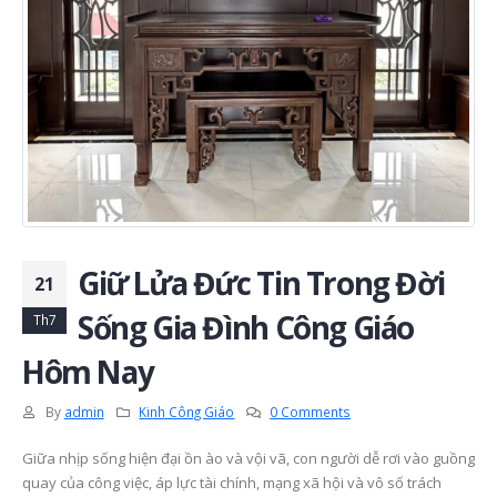
Giữ Lửa Đức Tin Trong Đời
21
Sống Gia Đình Công Giáo
Th7
Hôm Nay
By
admin
Kinh Công Giáo
0 Comments
Giữa nhịp sống hiện đại ồn ào và vội vã, con người dễ rơi vào guồng
quay của công việc, áp lực tài chính, mạng xã hội và vô số trách