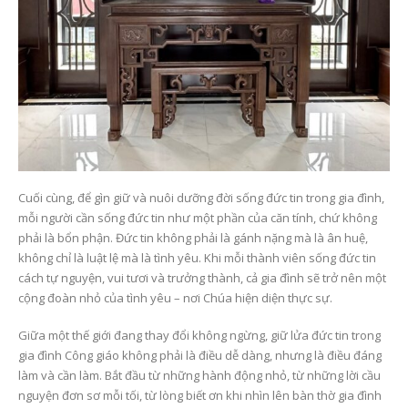
Cuối cùng, để gìn giữ và nuôi dưỡng đời sống đức tin trong gia đình,
mỗi người cần sống đức tin như một phần của căn tính, chứ không
phải là bổn phận. Đức tin không phải là gánh nặng mà là ân huệ,
không chỉ là luật lệ mà là tình yêu. Khi mỗi thành viên sống đức tin
cách tự nguyện, vui tươi và trưởng thành, cả gia đình sẽ trở nên một
cộng đoàn nhỏ của tình yêu – nơi Chúa hiện diện thực sự.
Giữa một thế giới đang thay đổi không ngừng, giữ lửa đức tin trong
gia đình Công giáo không phải là điều dễ dàng, nhưng là điều đáng
làm và cần làm. Bắt đầu từ những hành động nhỏ, từ những lời cầu
nguyện đơn sơ mỗi tối, từ lòng biết ơn khi nhìn lên bàn thờ gia đình