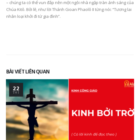
– chúng ta có thể vun đắp nên một ngôi nhà ngập tràn ánh sáng của
Chúa Kitô. Bởi lẽ, như lời Thánh Gioan Phaolô II từng nói: “Tương lai
nhân loại khởi đi từ gia đình”.
BÀI VIẾT LIÊN QUAN
31
TH1