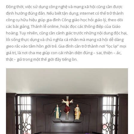
Đồng thời, việc sử dụng công nghệ và mạng xã hội cũng cần được
định hướng đúng đắn. Nếu biết tận dụng, internet có thể trở thành
công cụ hữu hiệu giúp gia đình Công giáo học hỏi giáo lý, theo dõi
các bài giảng, Thánh lễ online, hoặc đọc các thông điệp của Giáo
hoàng. Tuy nhiên, cũng cần cảnh giác trước những nội dung độc hại,
lối sống thực dụng và chủ nghĩa cá nhân mà mạng xã hội dễ dàng
gieo rắc vào tâm hồn giới trẻ. Gia đình cần trở thành nơi “lọc lại” mọi
giá trị, là nơi cha mẹ giúp con cái nhận diện đúng – sai, thiện – ác,
thật – giả trong một thế giới đầy tiếng ồn.