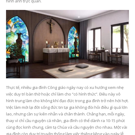
hình ảnh trực quan.
Thực tế, nhiều gia đình Công giáo ngày nay có xu hướng xem nhẹ
việc duy trì bàn thờ hoặc chỉ làm cho “có hình thức”. Điều này vô
hình trung làm cho không khí đạo đức trong gia đình trở nên hời hợt.
Việc làm mới lại đời sống đức tin tại gia không đòi hỏi điều gì quá lớn
lao, nhưng cần sự kiên nhẫn và chân thành. Chẳng hạn, mỗi ngày,
thay vì chỉ cầu nguyện cá nhân, gia đình có thể dành ra 10-15 phút
cùng đọc kinh chung, cảm tạ Chúa và cầu nguyện cho nhau. Một vài
gia đình còn duy trì truyền thống làm việc thiêng liêng vào ngày lễ