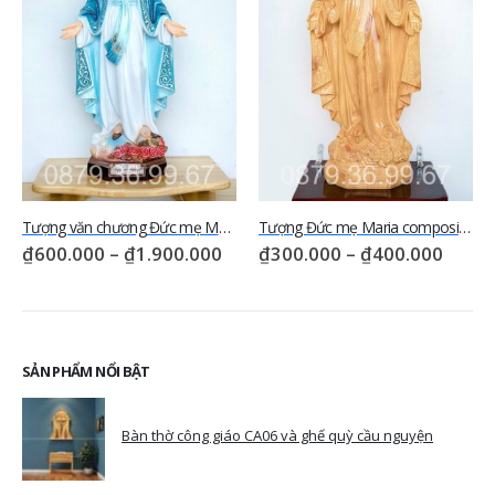
Tượng Đức mẹ Maria composite sơn vân gỗ – TM04
Tượng Đức mẹ Maria gỗ pomu – TM05
₫
300.000
–
₫
400.000
₫
1.700.000
–
₫
2.000.000
SẢN PHẨM NỔI BẬT
Bàn thờ công giáo CA06 và ghế quỳ cầu nguyện